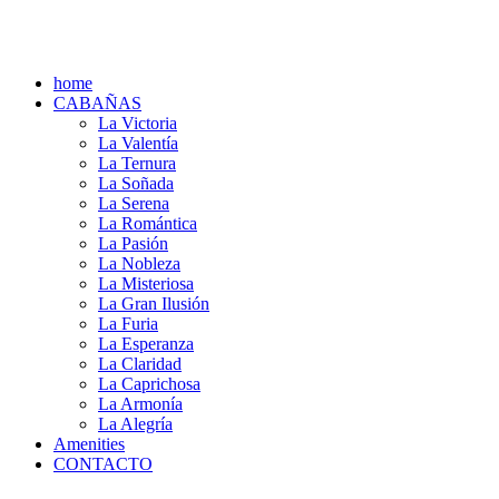
home
CABAÑAS
La Victoria
La Valentía
La Ternura
La Soñada
La Serena
La Romántica
La Pasión
La Nobleza
La Misteriosa
La Gran Ilusión
La Furia
La Esperanza
La Claridad
La Caprichosa
La Armonía
La Alegría
Amenities
CONTACTO