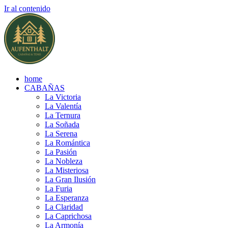
Ir al contenido
home
CABAÑAS
La Victoria
La Valentía
La Ternura
La Soñada
La Serena
La Romántica
La Pasión
La Nobleza
La Misteriosa
La Gran Ilusión
La Furia
La Esperanza
La Claridad
La Caprichosa
La Armonía