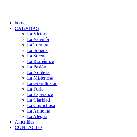
home
CABAÑAS
La Victoria
La Valentía
La Ternura
La Soñada
La Serena
La Romántica
La Pasión
La Nobleza
La Misteriosa
La Gran Ilusión
La Furia
La Esperanza
La Claridad
La Caprichosa
La Armonía
La Alegría
Amenities
CONTACTO