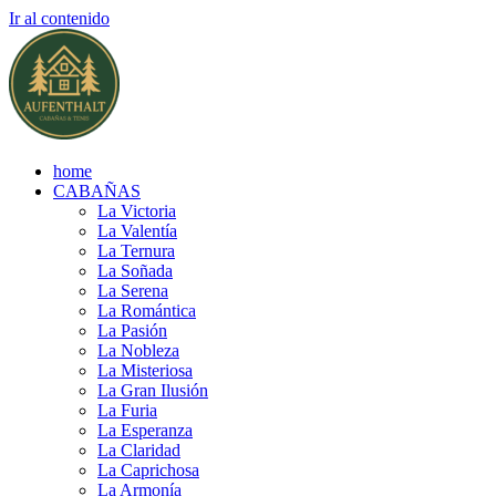
Ir al contenido
home
CABAÑAS
La Victoria
La Valentía
La Ternura
La Soñada
La Serena
La Romántica
La Pasión
La Nobleza
La Misteriosa
La Gran Ilusión
La Furia
La Esperanza
La Claridad
La Caprichosa
La Armonía